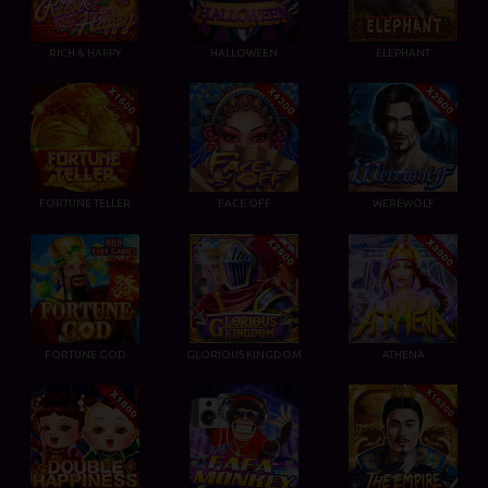
RICH & HAPPY
HALLOWEEN
ELEPHANT
FORTUNE TELLER
FACE OFF
WEREWOLF
FORTUNE GOD
GLORIOUS KINGDOM
ATHENA