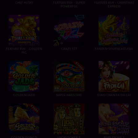
CHEF HUSKY
FEATURE BUY・SUPER
FEATURE BUY・CHRISTMAS
POWERFUL
EXPRESS
FEATURE BUY・GOLDEN
CRAZY 777
FANTASY SOUTHEAST ASIA
PIG
GOLDEN JADE
SUPER AWESOME
DIAO CHAN FA DA CAI
GOLDEN ZONGZI
LUCKY POKER 2
BURLESQUE 2