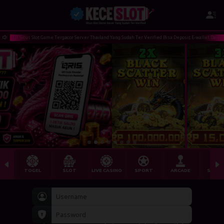
 Game Tergacor Server Thailand Yang Sudah Ter Verified Bisa Deposit E-wallet Dan Pulsa Minimal Rp 10
TOGEL
SLOT
LIVE CASINO
SPORT
ARCADE
SABU