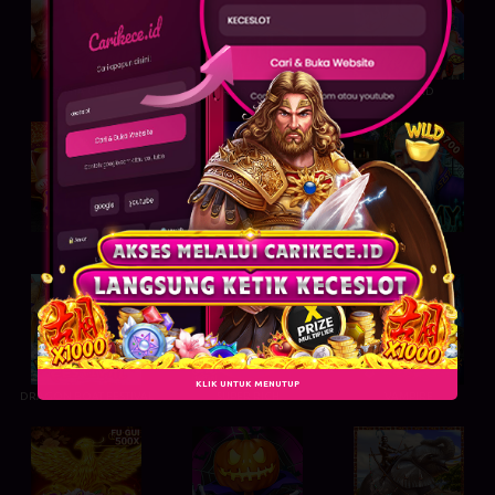
SANTA CLAUS
AURORA WOLF
MY LORD
MONEY MEOW
MOON FESTIVAL
ALCHEMY
KLIK UNTUK MENUTUP
DRAGON BOAT FESTIVAL
SUPER RICH
VAMPIRE