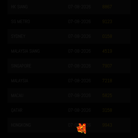
HK SIANG
07-08-2026
8867
SG METRO
07-08-2026
9123
SYDNEY
07-08-2026
0158
MALAYSIA SIANG
07-08-2026
4519
SINGAPORE
07-08-2026
7907
MALAYSIA
07-08-2026
7218
MACAU
07-08-2026
5825
QATAR
07-08-2026
3158
HONGKONG
07-08-2026
9943