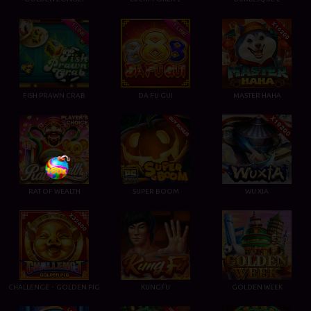
FISH PRAWN CRAB
DA FU GUI
MASTER HAHA
RAT OF WEALTH
SUPER BOOM
WU XIA
CHALLENGE・GOLDEN PIG
KUNGFU
GOLDEN WEEK