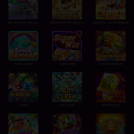
NECROMANCER SHA
TREASURES OF AZTEC Z
CAISHEN・LUCKY SPREAD
SUPER LUCKY
SUPER WIN
FOR THE HORDE
CUBE?
GO CLASH
WHAT THE FA