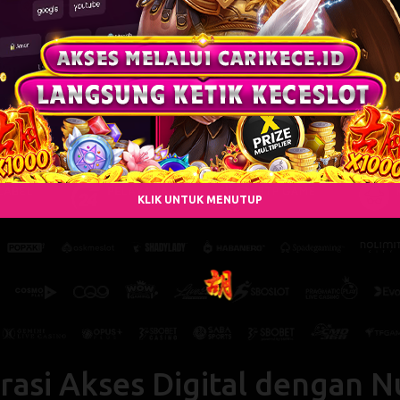
Axiata
PERATURAN
|
INFORMASI BANK
|
HUBUNGI KAMI
|
KEBIJAKAN P
KLIK UNTUK MENUTUP
rasi Akses Digital dengan 