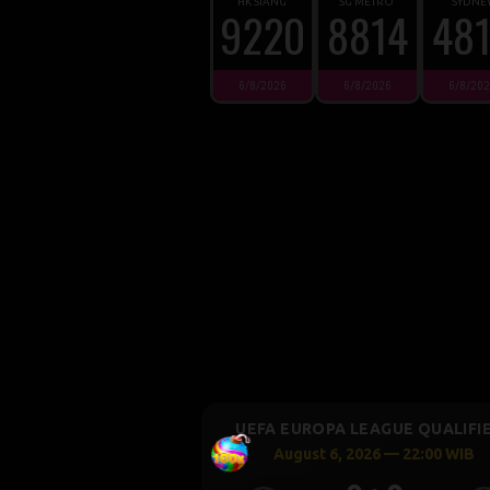
HK SIANG
SG METRO
SYDNE
9220
8814
48
6/8/2026
6/8/2026
6/8/20
UEFA EUROPA LEAGUE QUALIFI
August 6, 2026 — 22:59 WIB