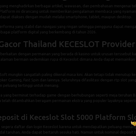
l yang menghadirkan berbagai artikel, wawasan, dan pembahasan mengenai tekn
. Platform ini dirancang untuk memberikan pengalaman membaca yang nyaman 
 dapat diakses dengan mudah melalui smartphone, tablet, maupun desktop.
forma yang stabil dan navigasi yang ringan sehingga pengguna dapat mengak
bagai platform digital yang berkembang di tahun 2026.
 Gacor Thailand KECESLOT Provider
 berkaitan dengan permainan yang berada di kasino untuk urusan terssebut 
galaman bermain sedemikian rupa di Keceslot dimana Anda dapat memainkan 
GSoft mungkin sangatlah paling dikenal masa kini. Akan tetapi tidak menutup
ker Gaming, Fast Spin dan lainnya. Seluruhnya difasilitasi dengan rtp slot y
peluang tertinggi untuk menang.
da yang berminat terhadap game dengan berhubungan seperti meja teruhan Bac
uga telah ditambahkan beragam permainan ekstra yang populer layaknya seper
posit di Keceslot Slot 5000 Platform Sl
s segera daftar dan login Keceslot karena untuk mendapatkan peluang menan
l taruhan, Anda dapat bertaruh sesuka hati. Namun untuk nominal deposit te