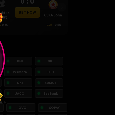
0 : 0
Next
BET NOW
Heart of
nfica
Midlothian
5
0.79
-2.25
-0.95
DBS
NOBU
Maybank
Sinarm
OVO
GOPAY
Lain-lain
Telkomsel