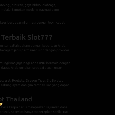
ologi, hiburan, gaya hidup, olahraga,
melalui tampilan modern, navigasi yang
ses berbagai informasi dengan lebih cepat.
 Terbaik Slot777
kami sangatlah paham dengan keperluan Anda.
beragam jenis permainan slot dengan provider
 kemungkinan juga bagi Anda utuk bermain dengan
ang dapat Anda gunakan sebagai acuan untuk
carat, Roullete, Dragon Tiger, Sic Bo atau
ti sabung ayam dan gim tembak ikan yang dapat
ot Thailand
g besa tanpa harus melepaskan sejumlah dana
rkecil, Keceslot hanya menetapkan senilai IDR