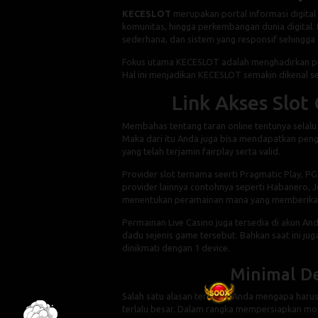
KECESLOT
merupakan portal informasi digita
komunitas, hingga perkembangan dunia digital
sederhana, dan sistem yang responsif sehingga
Fokus utama KECESLOT adalah menghadirkan per
Hal ini menjadikan KECESLOT semakin dikenal se
Link Akses Slot
Membahas tentang taran online tentunya selalu
Maka dari itu Anda juga bisa mendapatkan pen
yang telah terjamin fairplay serta valid.
Provider slot ternama seerti Pragmatic Play, P
provider lainnya contohnya seperti Habanero, Jo
menentukan peramainan mana yang memberikan 
Permainan Live Casino juga tersedia di akun An
dadu sejenis game tersebut. Bahkan saat ini j
dinikmati dengan 1 device.
Minimal De
Salah satu alasan terbesar Anda mengapa haru
terlalu besar. Dalam rangka mempersiapkan moda
10.000.