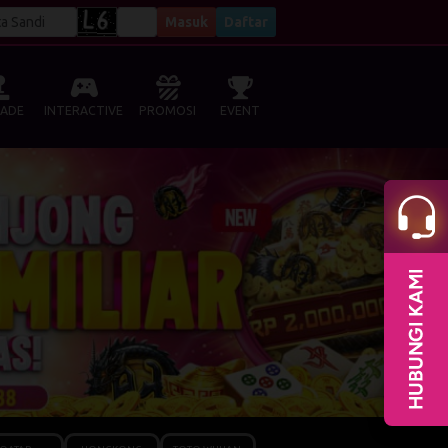
inimal Rp 10.000 Dan Dapatkan Bocoran Rtp Dan Pola Gacornya Setiap Hari
Masuk
Daftar
ADE
INTERACTIVE
PROMOSI
EVENT