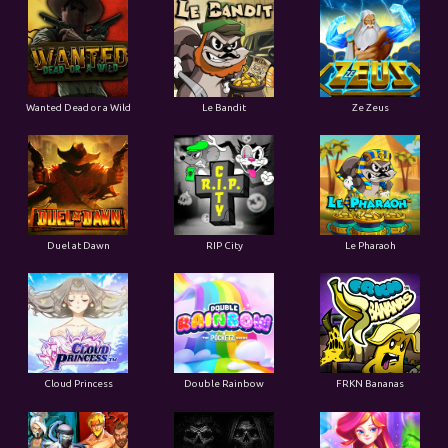
Wanted Dead or a Wild
Le Bandit
Ze Zeus
Duel at Dawn
RIP City
Le Pharaoh
Cloud Princess
Double Rainbow
FRKN Bananas