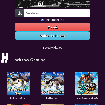
Remember Me
Masuk
Daftar Sekarang
Desktop
Wap
Hacksaw Gaming
Le Football Fan
Le Hooligan
Three Cursed Chests