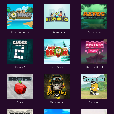
Cash Compass
The Respinners
Aztec Twist
Cubes 2
Let It Snow
Mystery Motel
Frutz
Outlaws Inc.
Stack'em