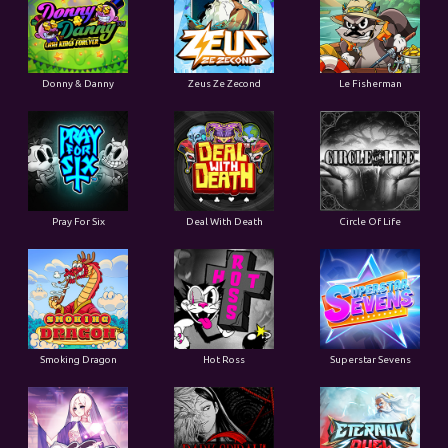
Donny & Danny
Zeus Ze Zecond
Le Fisherman
Pray For Six
Deal With Death
Circle Of Life
Smoking Dragon
Hot Ross
Superstar Sevens