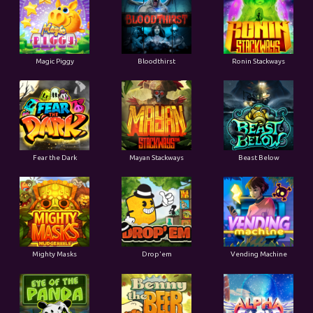
Magic Piggy
Bloodthirst
Ronin Stackways
Fear the Dark
Mayan Stackways
Beast Below
Mighty Masks
Drop'em
Vending Machine