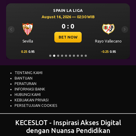
SPAIN LA LIGA
August 16, 2026 — 02:30 WIB
0 : 0
Previous
Next
BET NOW
Sevilla
Rayo Vallecano
0.25
0.95
-0.25
0.95
TENTANG KAMI
BANTUAN
PERATURAN
INFORMASI BANK
HUBUNGI KAMI
KEBIJAKAN PRIVASI
PERSETUJUAN COOKIES
KECESLOT - Inspirasi Akses Digital
dengan Nuansa Pendidikan