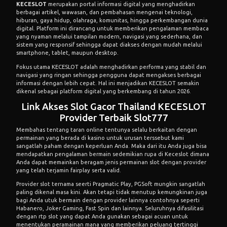
KECESLOT
merupakan portal informasi digital yang menghadirkan
berbagai artikel, wawasan, dan pembahasan mengenai teknologi,
hiburan, gaya hidup, olahraga, komunitas, hingga perkembangan dunia
digital. Platform ini dirancang untuk memberikan pengalaman membaca
yang nyaman melalui tampilan modern, navigasi yang sederhana, dan
sistem yang responsif sehingga dapat diakses dengan mudah melalui
smartphone, tablet, maupun desktop.
Fokus utama KECESLOT adalah menghadirkan performa yang stabil dan
navigasi yang ringan sehingga pengguna dapat mengakses berbagai
informasi dengan lebih cepat. Hal ini menjadikan KECESLOT semakin
dikenal sebagai platform digital yang berkembang di tahun 2026.
Link Akses Slot Gacor Thailand KECESLOT
Provider Terbaik Slot777
Membahas tentang taran online tentunya selalu berkaitan dengan
permainan yang berada di kasino untuk urusan terssebut kami
sangatlah paham dengan keperluan Anda. Maka dari itu Anda juga bisa
mendapatkan pengalaman bermain sedemikian rupa di Keceslot dimana
Anda dapat memainkan beragam jenis permainan slot dengan provider
yang telah terjamin fairplay serta valid.
Provider slot ternama seerti Pragmatic Play, PGSoft mungkin sangatlah
paling dikenal masa kini. Akan tetapi tidak menutup kemungkinan juga
bagi Anda utuk bermain dengan provider lainnya contohnya seperti
Habanero, Joker Gaming, Fast Spin dan lainnya. Seluruhnya difasilitasi
dengan rtp slot yang dapat Anda gunakan sebagai acuan untuk
menentukan peramainan mana yang memberikan peluang tertinggi