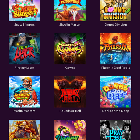
Snow Slingers
Shaolin Master
Donut Division
Fire my Laser
Klowns
Phoenix Duel Reels
Marlin Masters
Hounds of Hell
Dorks of the Deep