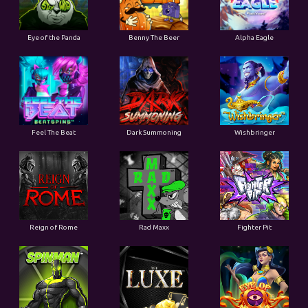
Eye of the Panda
Benny The Beer
Alpha Eagle
Feel The Beat
Dark Summoning
Wishbringer
Reign of Rome
Rad Maxx
Fighter Pit