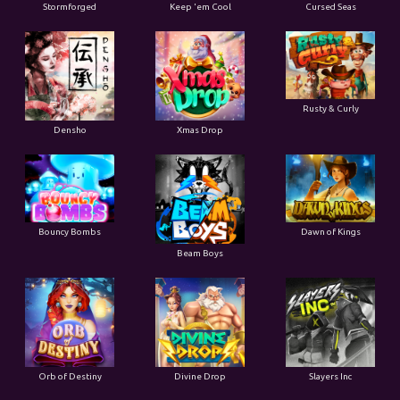
Stormforged
Keep 'em Cool
Cursed Seas
Rusty & Curly
Densho
Xmas Drop
Bouncy Bombs
Dawn of Kings
Beam Boys
Orb of Destiny
Divine Drop
Slayers Inc