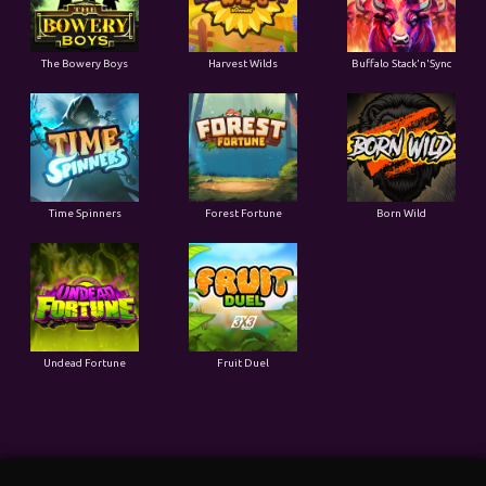
The Bowery Boys
Harvest Wilds
Buffalo Stack'n'Sync
Time Spinners
Forest Fortune
Born Wild
Undead Fortune
Fruit Duel