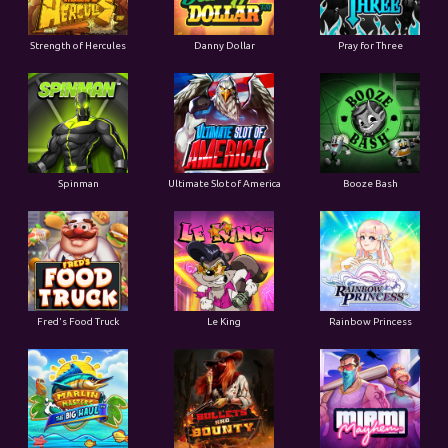
Strength of Hercules
Danny Dollar
Pray for Three
Ultimate Slot of America
Booze Bash
Spinman
Le King
Fred's Food Truck
Rainbow Princess