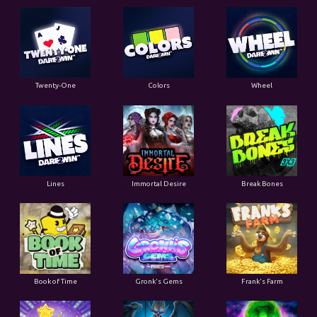
Twenty-One
Colors
Wheel
Lines
Immortal Desire
Break Bones
Book of Time
Gronk's Gems
Frank's Farm