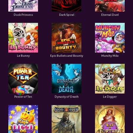
Dusk Princess
Dark Spiral
Eternal Duel
Le Bunny
Epic Bullets and Bounty
Munchy Milo
Power of Ten
Dynasty of Death
Le Digger