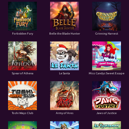
Forbidden Fury
Belle the Blade Hunter
Grinning Harvest
Spear of Athena
Le Santa
Miss Candys Sweet Escape
Toshi Ways Club
Army of Ares
Jaws of Justice