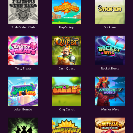
Toshi Video Club
Hop'n'Pop
Stick'em
Tasty Treats
Cash Quest
Rocket Reels
Joker Bombs
King Carrot
Warrior Ways