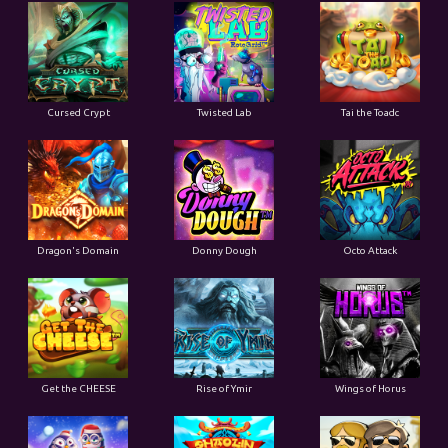
Cursed Crypt
Twisted Lab
Tai the Toadc
Dragon's Domain
Donny Dough
Octo Attack
Get the CHEESE
Rise of Ymir
Wings of Horus