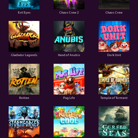
Evil Eyes
Chaos Crew 2
Chaos Crew
Gladiator Legends
Hand of Anubis
Dork Unit
Rotten
Pug Life
Temple of Torment