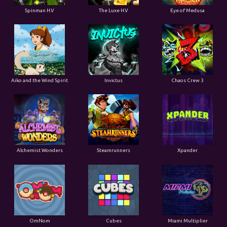
Spinman H.V
The Luxe H.V
Eye of Medusa
Aiko and the Wind Spirit
Invictus
Chaos Crew 3
Alchemist Wonders
Steamrunners
Xpander
OmNom
Cubes
Miami Multiplier