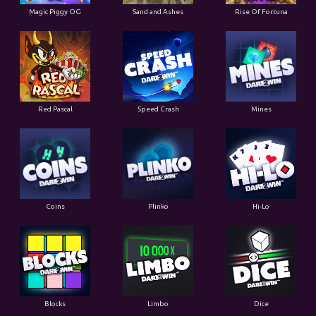
Magic Piggy OG
Sand and Ashes
Rise Of Fortuna
Red Pascal
Speed Crash
Mines
Coins
Plinko
Hi-Lo
Blocks
Limbo
Dice