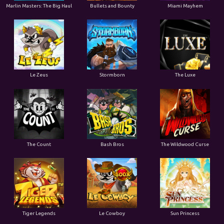
Marlin Masters: The Big Haul
Bullets and Bounty
Miami Mayhem
Le Zeus
Stormborn
The Luxe
The Count
Bash Bros
The Wildwood Curse
Tiger Legends
Le Cowboy
Sun Princess