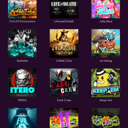
Fist Of Destruction
Life and Death
Jelly Slice
SixSixSix
2 Wild 2 Die
Le Viking
ITERO
Cash Crew
Keep'em