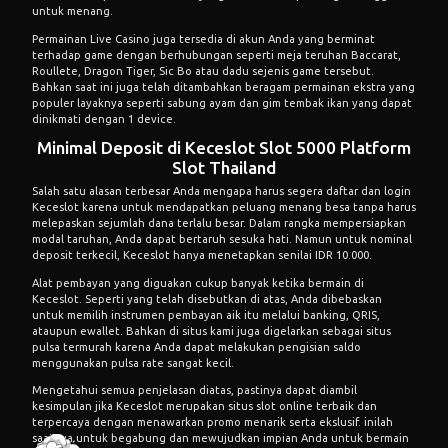
untuk menang.
Permainan Live Casino juga tersedia di akun Anda yang berminat
terhadap game dengan berhubungan seperti meja teruhan Baccarat,
Roullete, Dragon Tiger, Sic Bo atau dadu sejenis game tersebut.
Bahkan saat ini juga telah ditambahkan beragam permainan ekstra yang
populer layaknya seperti sabung ayam dan gim tembak ikan yang dapat
dinikmati dengan 1 device.
Minimal Deposit di Keceslot Slot 5000 Platform
Slot Thailand
Salah satu alasan terbesar Anda mengapa harus segera daftar dan login
Keceslot karena untuk mendapatkan peluang menang besa tanpa harus
melepaskan sejumlah dana terlalu besar. Dalam rangka mempersiapkan
modal taruhan, Anda dapat bertaruh sesuka hati. Namun untuk nominal
deposit terkecil, Keceslot hanya menetapkan senilai IDR 10.000.
Alat pembayan yang diguakan cukup banyak ketika bermain di
Keceslot. Seperti yang telah disebutkan di atas, Anda dibebaskan
untuk memilih instrumen pembayan aik itu melalui banking, QRIS,
ataupun ewallet. Bahkan di situs kami juga digelarkan sebagai situs
pulsa termurah karena Anda dapat melakukan pengisian saldo
menggunakan pulsa rate sangat kecil.
Mengetahui semua penjelasan diatas, pastinya dapat diambil
kesimpulan jika Keceslot merupakan situs slot online terbaik dan
terpercaya dengan menawarkan promo menarik serta ekslusif. inilah
saatnya untuk begabung dan mewujudkan impian Anda untuk bermain