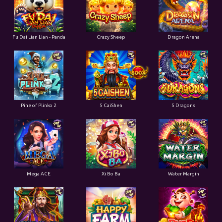
Fu Dai Lian Lian - Panda
Crazy Sheep
Dragon Arena
Pine of Plinko 2
5 CaiShen
5 Dragons
Mega ACE
Xi Bo Ba
Water Margin