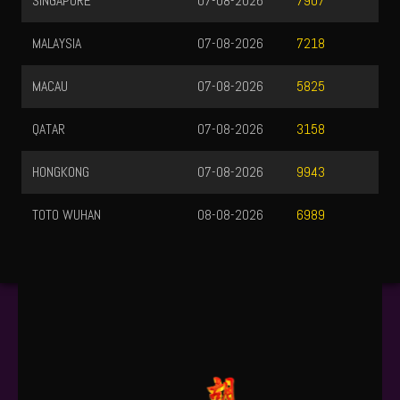
SINGAPORE
07-08-2026
7907
MALAYSIA
07-08-2026
7218
MACAU
07-08-2026
5825
QATAR
07-08-2026
3158
HONGKONG
07-08-2026
9943
TOTO WUHAN
08-08-2026
6989