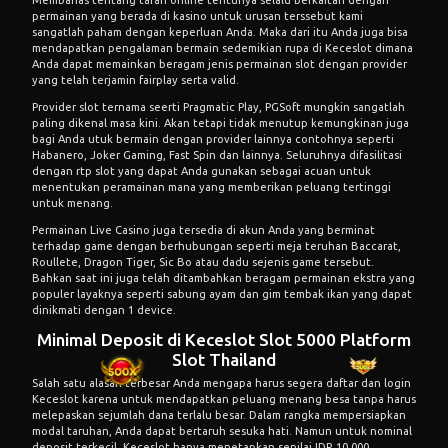
Membahas tentang taran online tentunya selalu berkaitan dengan
permainan yang berada di kasino untuk urusan terssebut kami
sangatlah paham dengan keperluan Anda. Maka dari itu Anda juga bisa
mendapatkan pengalaman bermain sedemikian rupa di Keceslot dimana
Anda dapat memainkan beragam jenis permainan slot dengan provider
yang telah terjamin fairplay serta valid.
Provider slot ternama seerti Pragmatic Play, PGSoft mungkin sangatlah
paling dikenal masa kini. Akan tetapi tidak menutup kemungkinan juga
bagi Anda utuk bermain dengan provider lainnya contohnya seperti
Habanero, Joker Gaming, Fast Spin dan lainnya. Seluruhnya difasilitasi
dengan rtp slot yang dapat Anda gunakan sebagai acuan untuk
menentukan peramainan mana yang memberikan peluang tertinggi
untuk menang.
Permainan Live Casino juga tersedia di akun Anda yang berminat
terhadap game dengan berhubungan seperti meja teruhan Baccarat,
Roullete, Dragon Tiger, Sic Bo atau dadu sejenis game tersebut.
Bahkan saat ini juga telah ditambahkan beragam permainan ekstra yang
populer layaknya seperti sabung ayam dan gim tembak ikan yang dapat
dinikmati dengan 1 device.
Minimal Deposit di Keceslot Slot 5000 Platform
Slot Thailand
Salah satu alasan terbesar Anda mengapa harus segera daftar dan login
Keceslot karena untuk mendapatkan peluang menang besa tanpa harus
melepaskan sejumlah dana terlalu besar. Dalam rangka mempersiapkan
modal taruhan, Anda dapat bertaruh sesuka hati. Namun untuk nominal
deposit terkecil, Keceslot hanya menetapkan senilai IDR 10.000.