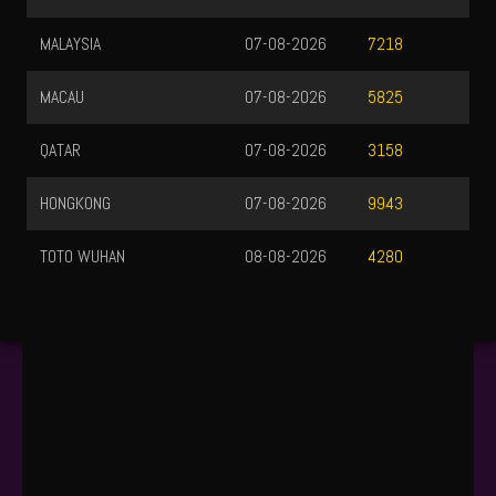
MALAYSIA
07-08-2026
7218
MACAU
07-08-2026
5825
QATAR
07-08-2026
3158
HONGKONG
07-08-2026
9943
TOTO WUHAN
08-08-2026
4280