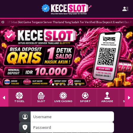
OT Situs Slot Game Tergacor Server Thailand Yang Sudah Ter Verified Bisa Deposit E-wallet Dan Pulsa 
TOGEL
SLOT
LIVE CASINO
SPORT
ARCADE
SABU