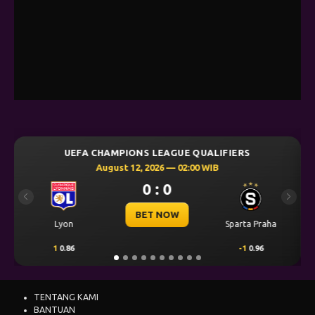
GUE QUALIFIERS
UEFA CHAMPIONS LEAGUE Q
— 02:00 WIB
August 12, 2026 — 01:3
0
0 : 0
Previous
Next
OW
BET NOW
Sparta Praha
SK Sturm Graz
-1
0.96
-0.5
0.95
TENTANG KAMI
BANTUAN