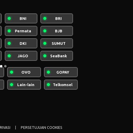
NOBU
Maybank
Sinarmas
DA CAI
GOLDEN ZONGZI
OVO
GOPAY
Lain-lain
Telkomsel
I
MASTER HAHA
RIVASI
|
PERSETUJUAN COOKIES