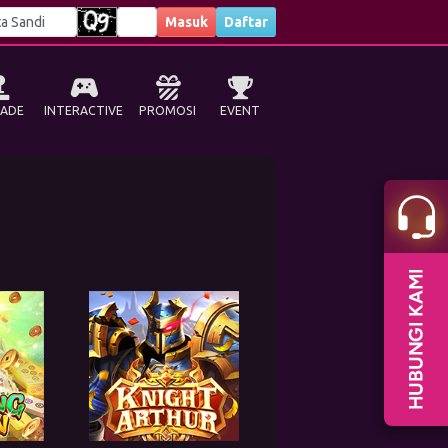
 Minimal Rp 10.000 Dan Dapatkan Bocoran Rtp Dan Pola Gacornya Setiap Hari
Masuk
Daftar
ADE
INTERACTIVE
PROMOSI
EVENT