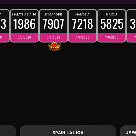
Y
MALAYSIA SIANG
SINGAPORE
MALAYSIA
MACAU
13
1986
7907
7218
5825
3
26
8/8/2026
7/8/2026
7/8/2026
7/8/2026
7
UE QUALIFIERS
UEFA CHAMPIONS LEAGUE QUALIFIERS