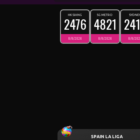
HK SIANG
SG METRO
SYDNE
2476
4821
24
8/8/2026
8/8/2026
8/8/20
 CHAMPIONS LEAGUE QUALIFIERS
UEFA CHAMPIONS LEAG