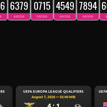
16
6379
0715
4549
7894
6
26
6/8/2026
5/8/2026
6/8/2026
6/8/2026
6
NAL
E-FOOTBALL F24 INTERNATIONAL
E-
FRIENDLY
August 7, 2026 — 04:00 WIB