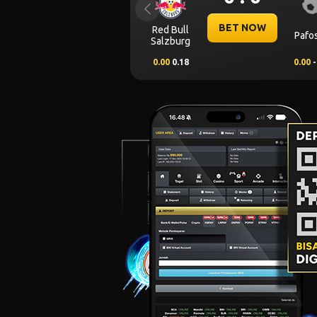
0 : 0
Previous
BET NOW
e-Poland
e-Por
0.00
0.81
0.00