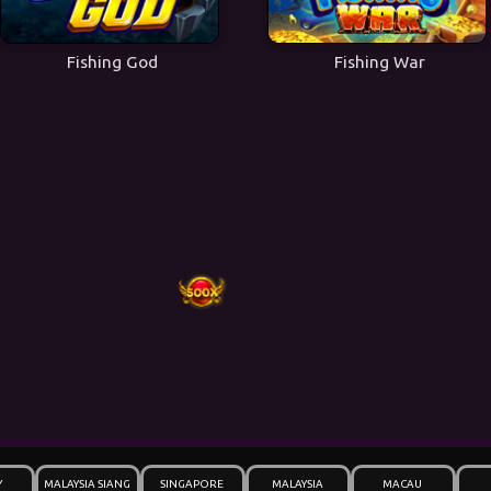
Fishing God
Fishing War
Y
MALAYSIA SIANG
SINGAPORE
MALAYSIA
MACAU