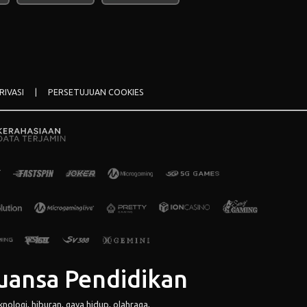
Lain-lain
Telkomsel
RIVASI
|
PERSETUJUAN COOKIES
Nuansa Pendidikan