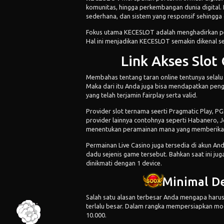
KECESLOT
merupakan portal informasi digita
komunitas, hingga perkembangan dunia digital
sederhana, dan sistem yang responsif sehingga
Fokus utama KECESLOT adalah menghadirkan per
Hal ini menjadikan KECESLOT semakin dikenal se
Link Akses Slot
Membahas tentang taran online tentunya selalu
Maka dari itu Anda juga bisa mendapatkan pen
yang telah terjamin fairplay serta valid.
Provider slot ternama seerti Pragmatic Play, P
provider lainnya contohnya seperti Habanero, Jo
menentukan peramainan mana yang memberikan 
Permainan Live Casino juga tersedia di akun An
dadu sejenis game tersebut. Bahkan saat ini j
dinikmati dengan 1 device.
Minimal De
Salah satu alasan terbesar Anda mengapa haru
terlalu besar. Dalam rangka mempersiapkan moda