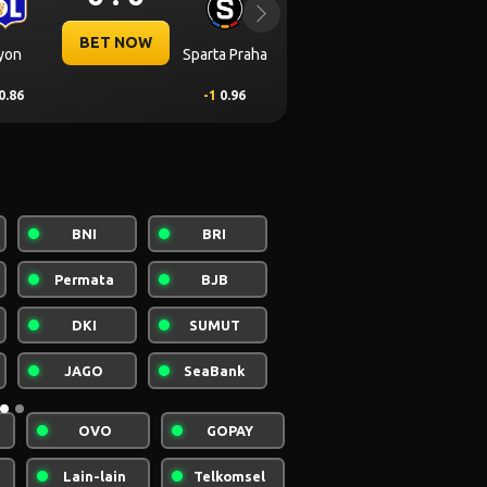
0 : 2
Next
BET NOW
ungary
e-Croatia
0
-0.84
0.00
0.60
BNI
BRI
DBS
NOBU
Permata
BJB
DKI
SUMUT
JAGO
SeaBank
OVO
GOPAY