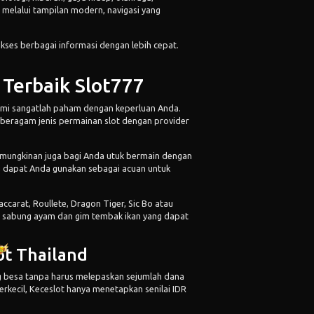
ologi, hiburan, gaya hidup, olahraga,
melalui tampilan modern, navigasi yang
ses berbagai informasi dengan lebih cepat.
 Terbaik Slot777
kami sangatlah paham dengan keperluan Anda.
beragam jenis permainan slot dengan provider
 kemungkinan juga bagi Anda utuk bermain dengan
ang dapat Anda gunakan sebagai acuan untuk
carat, Roullete, Dragon Tiger, Sic Bo atau
ti sabung ayam dan gim tembak ikan yang dapat
ot Thailand
g besa tanpa harus melepaskan sejumlah dana
rkecil, Keceslot hanya menetapkan senilai IDR