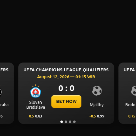
Top Ace 2
Top Ace
Crazy Craz
NAL
E-FOOTBALL F24 INTERNATIONAL
E-
FRIENDLY
August 7, 2026 — 06:00 WIB
0 : 0
BET NOW
e-
land
e-Italy
e-C
Netherlands
ah Master 2
Mahjong Wilds
Disco Pig
-0.91
-0.75
-0.81
0.75
0.57
0.2