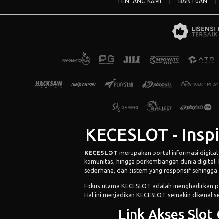
TENTANG KAMI
|
BANTUAN
|
Night City
Mi
KECESLOT - Inspi
KECESLOT
merupakan portal informasi digita
komunitas, hingga perkembangan dunia digital
sederhana, dan sistem yang responsif sehingga
Fokus utama KECESLOT adalah menghadirkan per
Double Happiness
Swee
Hal ini menjadikan KECESLOT semakin dikenal se
Link Akses Slot