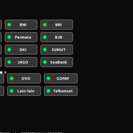
Maybank
Sinarmas
ight
Black Wukong
OVO
GOPAY
Lain-lain
Telkomsel
House
Myeong Ryang