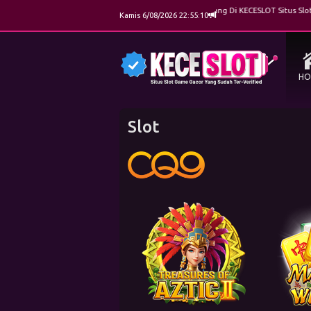
Selamat Datang Di KECESLOT Situs Slot Game T
Kamis 6/08/2026 22:55:11
HO
Slot