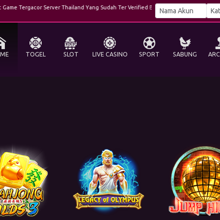
ergacor Server Thailand Yang Sudah Ter Verified Bisa Deposit E-wallet Dan Pulsa M
ME
TOGEL
SLOT
LIVE CASINO
SPORT
SABUNG
ARC