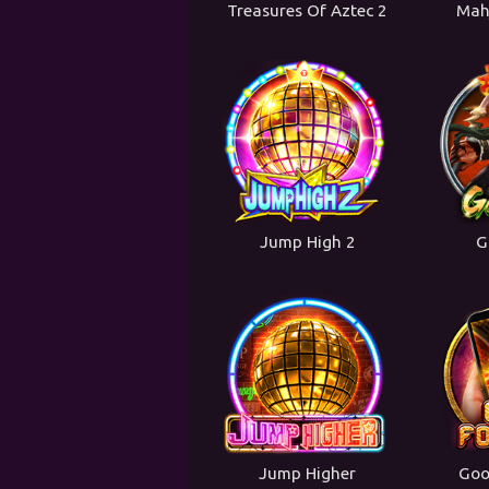
Treasures Of Aztec 2
Mah
Jump High 2
G
Jump Higher
Goo