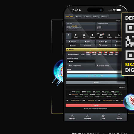
BCA
Mandiri
CIMB
Danamon
Watah Master
Mahj
PANIN
OCBC
BSI
NEO
Go Fishing