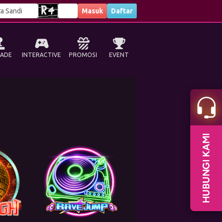
inimal Rp 10.000 Dan Dapatkan Bocoran Rtp Dan Pola Gacornya Setiap Hari
Masuk
Daftar
ADE
INTERACTIVE
PROMOSI
EVENT